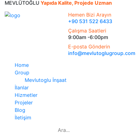
MEVLÜTOĞLU
Yapıda Kalite, Projede Uzman
Hemen Bizi Arayın
+90 531 522 6433
Çalışma Saatleri
9:00am -6:00pm
E-posta Gönderin
info@mevlutoglugroup.com
Home
Group
Mevlutoglu İnşaat
İlanlar
Hizmetler
Projeler
Blog
İletişim