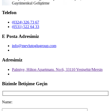
Gayrimenkul Geliştirme
Telefon
(0324) 326 73 67
(0531) 522 64 33
E Posta Adresimiz
info@mevlutoglugroup.com
Adresimiz
Palmiye, Hilton Apartmanı. No:6, 33110 Yenişehir/Mersin
Bizimle İletişime Geçin
Name: