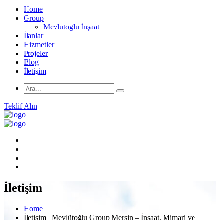
Home
Group
Mevlutoglu İnşaat
İlanlar
Hizmetler
Projeler
Blog
İletişim
Teklif Alın
İletişim
Home
İletişim | Mevlütoğlu Group Mersin – İnşaat, Mimari ve