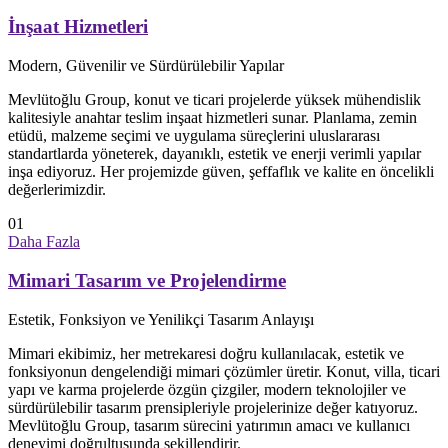
İnşaat Hizmetleri
Modern, Güvenilir ve Sürdürülebilir Yapılar
Mevlütoğlu Group, konut ve ticari projelerde yüksek mühendislik
kalitesiyle anahtar teslim inşaat hizmetleri sunar. Planlama, zemin
etüdü, malzeme seçimi ve uygulama süreçlerini uluslararası
standartlarda yöneterek, dayanıklı, estetik ve enerji verimli yapılar
inşa ediyoruz. Her projemizde güven, şeffaflık ve kalite en öncelikli
değerlerimizdir.
01
Daha Fazla
Mimari Tasarım ve Projelendirme
Estetik, Fonksiyon ve Yenilikçi Tasarım Anlayışı
Mimari ekibimiz, her metrekaresi doğru kullanılacak, estetik ve
fonksiyonun dengelendiği mimari çözümler üretir. Konut, villa, ticari
yapı ve karma projelerde özgün çizgiler, modern teknolojiler ve
sürdürülebilir tasarım prensipleriyle projelerinize değer katıyoruz.
Mevlütoğlu Group, tasarım sürecini yatırımın amacı ve kullanıcı
deneyimi doğrultusunda şekillendirir.