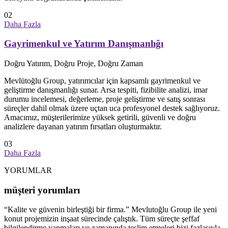
02
Daha Fazla
Gayrimenkul ve Yatırım Danışmanlığı
Doğru Yatırım, Doğru Proje, Doğru Zaman
Mevlütoğlu Group, yatırımcılar için kapsamlı gayrimenkul ve
geliştirme danışmanlığı sunar. Arsa tespiti, fizibilite analizi, imar
durumu incelemesi, değerleme, proje geliştirme ve satış sonrası
süreçler dahil olmak üzere uçtan uca profesyonel destek sağlıyoruz.
Amacımız, müşterilerimize yüksek getirili, güvenli ve doğru
analizlere dayanan yatırım fırsatları oluşturmaktır.
03
Daha Fazla
YORUMLAR
müşteri yorumları
“Kalite ve güvenin birleştiği bir firma.” Mevlutoğlu Group ile yeni
konut projemizin inşaat sürecinde çalıştık. Tüm süreçte şeffaf
bilgilendirme yapmaları ve zamanında teslim etmeleri bizi fazlasıyla