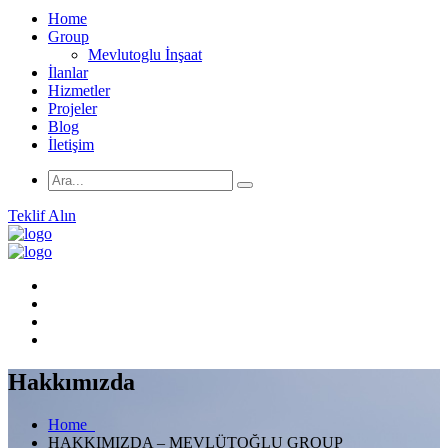
Home
Group
Mevlutoglu İnşaat
İlanlar
Hizmetler
Projeler
Blog
İletişim
Teklif Alın
Hakkımızda
Home
HAKKIMIZDA – MEVLÜTOĞLU GROUP