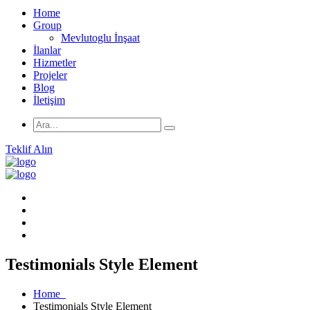
Home
Group
Mevlutoglu İnşaat
İlanlar
Hizmetler
Projeler
Blog
İletişim
Teklif Alın
Testimonials Style Element
Home
Testimonials Style Element