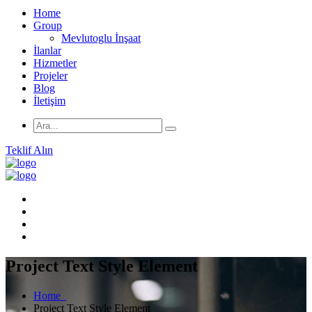
Home
Group
Mevlutoglu İnşaat
İlanlar
Hizmetler
Projeler
Blog
İletişim
Teklif Alın
Project Text Style Element
Home
Project Text Style Element