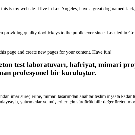
this is my website. I live in Los Angeles, have a great dog named Jack, 
oviding quality doohickeys to the public ever since. Located in Got
 this page and create new pages for your content. Have fun!
on test laboratuvarı, hafriyat, mimari proje
nan profesyonel bir kuruluştur.
ndan imar süreçlerine, mimari tasarımdan anahtar teslim inşaata kadar t
anlayışıyla, yatırımcılar ve müşteriler için sürdürülebilir değer üreten m