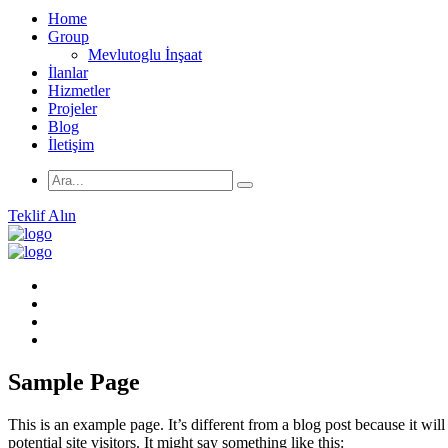
Home
Group
Mevlutoglu İnşaat
İlanlar
Hizmetler
Projeler
Blog
İletişim
Teklif Alın
Sample Page
This is an example page. It’s different from a blog post because it wi
potential site visitors. It might say something like this: