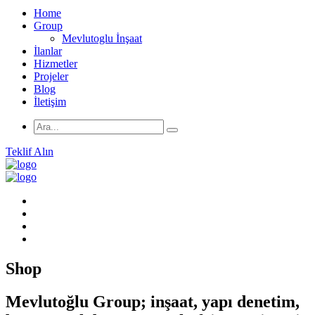
Home
Group
Mevlutoglu İnşaat
İlanlar
Hizmetler
Projeler
Blog
İletişim
Teklif Alın
Shop
Mevlutoğlu Group; inşaat, yapı denetim,