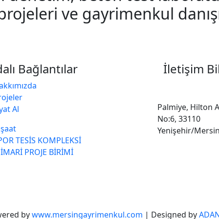
 projeleri ve gayrimenkul danı
alı Bağlantılar
İletişim Bi
akkımızda
rojeler
Palmiye, Hilton
yat Al
No:6, 33110
nşaat
Yenişehir/Mersi
POR TESİS KOMPLEKSİ
İMARİ PROJE BİRİMİ
owered by
www.mersingayrimenkul.com
| Designed by
ADAN