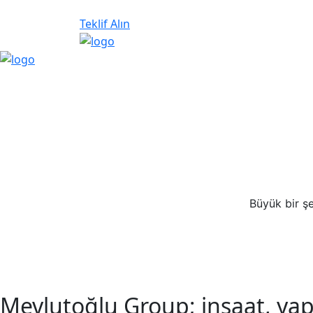
Teklif Alın
Büyük bir şe
Mevlutoğlu Group; inşaat, yapı