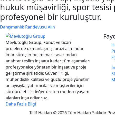
hukuk müşavirliği, spor tesisi
profesyonel bir kuruluştur.
Danışmanlık Randevusu Alın
Fayd
Mevlutoğlu Group, konut ve ticari
H
projelerde uzmanlaşmış, arazi alımından
P
imar süreçlerine, mimari tasarımdan
Fi
anahtar teslim inşaata kadar tüm aşamaları
profesyonelce yöneten bir inşaat ve proje
İ
geliştirme şirketidir. Güvenilirliği,
S
mühendislik kalitesi ve güçlü proje yönetimi
M
anlayışıyla, yatırımcılar ve müşteriler için
sürdürülebilir değer üreten modern yaşam
alanları inşa ediyoruz.
Daha Fazle Bilgi
Telif Hakları © 2026 Tüm Hakları Saklıdır P