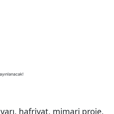
yayınlanacak!
arı, hafriyat, mimari proje,