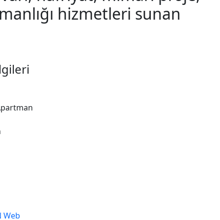
şmanlığı hizmetleri sunan
lgileri
 Apartman
n
 Web