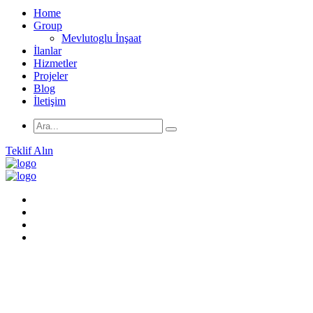
Home
Group
Mevlutoglu İnşaat
İlanlar
Hizmetler
Projeler
Blog
İletişim
Teklif Alın