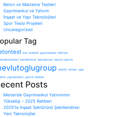
Beton ve Malzeme Testleri
Gayrimenkul ve Yatırım
İnşaat ve Yapı Teknolojileri
Spor Tesisi Projeleri
Uncategorized
opular Tag
etontest
bim
erdemli
gayrimenkul
hafriyat
atteknolojileri
kalitekontrol
laboratuvar
mersin yatırım
evlutoglugroup
mezitli
mimari
yapı
etim
yapıdenetim
yatırım rehberi
ecent Posts
Mersin’de Gayrimenkul Yatırımının
Yükselişi – 2025 Rehberi
2025’te İnşaat Sektörünü Şekillendiren
Yeni Teknolojiler