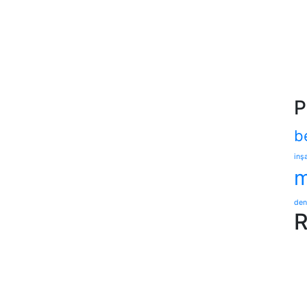
P
b
inşa
m
den
R