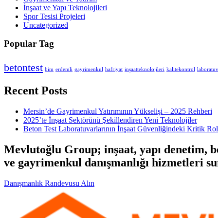
İnşaat ve Yapı Teknolojileri
Spor Tesisi Projeleri
Uncategorized
Popular Tag
betontest
bim
erdemli
gayrimenkul
hafriyat
inşaatteknolojileri
kalitekontrol
laboratu
Recent Posts
Mersin’de Gayrimenkul Yatırımının Yükselişi – 2025 Rehberi
2025’te İnşaat Sektörünü Şekillendiren Yeni Teknolojiler
Beton Test Laboratuvarlarının İnşaat Güvenliğindeki Kritik Ro
Mevlutoğlu Group; inşaat, yapı denetim, bet
ve gayrimenkul danışmanlığı hizmetleri su
Danışmanlık Randevusu Alın