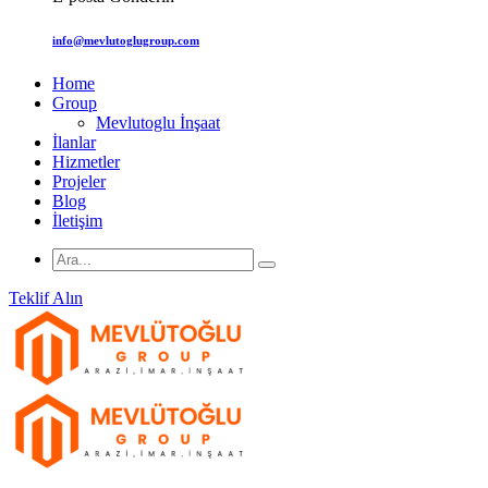
info@mevlutoglugroup.com
Home
Group
Mevlutoglu İnşaat
İlanlar
Hizmetler
Projeler
Blog
İletişim
Teklif Alın