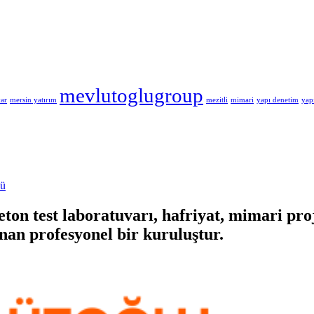
mevlutoglugroup
var
mersin yatırım
mezitli
mimari
yapı denetim
yap
lü
on test laboratuvarı, hafriyat, mimari proje
nan profesyonel bir kuruluştur.