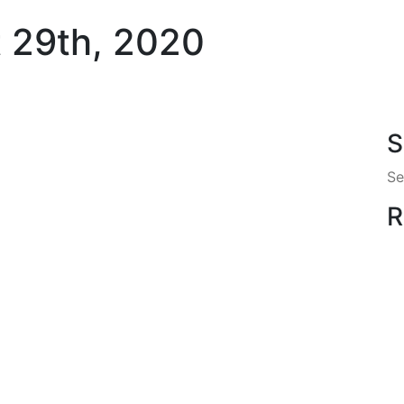
t 29th, 2020
S
R