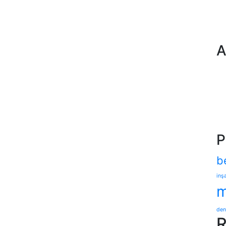
A
P
b
inşa
m
den
R