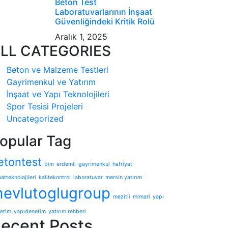
Beton Test
Laboratuvarlarının İnşaat
Güvenliğindeki Kritik Rolü
Aralık 1, 2025
LL CATEGORIES
Beton ve Malzeme Testleri
Gayrimenkul ve Yatırım
İnşaat ve Yapı Teknolojileri
Spor Tesisi Projeleri
Uncategorized
opular Tag
etontest
bim
erdemli
gayrimenkul
hafriyat
atteknolojileri
kalitekontrol
laboratuvar
mersin yatırım
evlutoglugroup
mezitli
mimari
yapı
etim
yapıdenetim
yatırım rehberi
ecent Posts