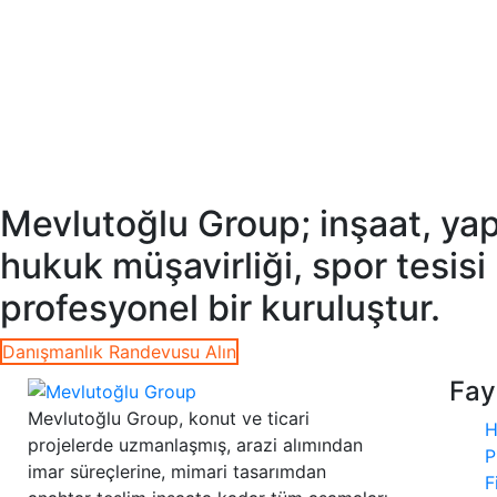
Mevlutoğlu Group; inşaat, yapı
hukuk müşavirliği, spor tesisi
profesyonel bir kuruluştur.
Danışmanlık Randevusu Alın
Fay
Mevlutoğlu Group, konut ve ticari
H
projelerde uzmanlaşmış, arazi alımından
P
imar süreçlerine, mimari tasarımdan
F