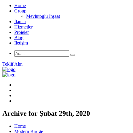
Home
Group
Mevlutoglu İnşaat
İlanlar
Hizmetler
Projeler
Blog
İletişim
Teklif Alın
Archive for Şubat 29th, 2020
Home
Modern Bridge