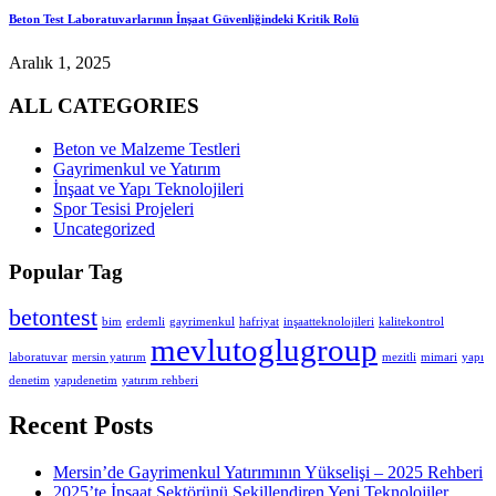
Beton Test Laboratuvarlarının İnşaat Güvenliğindeki Kritik Rolü
Aralık 1, 2025
ALL CATEGORIES
Beton ve Malzeme Testleri
Gayrimenkul ve Yatırım
İnşaat ve Yapı Teknolojileri
Spor Tesisi Projeleri
Uncategorized
Popular Tag
betontest
bim
erdemli
gayrimenkul
hafriyat
inşaatteknolojileri
kalitekontrol
mevlutoglugroup
laboratuvar
mersin yatırım
mezitli
mimari
yapı
denetim
yapıdenetim
yatırım rehberi
Recent Posts
Mersin’de Gayrimenkul Yatırımının Yükselişi – 2025 Rehberi
2025’te İnşaat Sektörünü Şekillendiren Yeni Teknolojiler